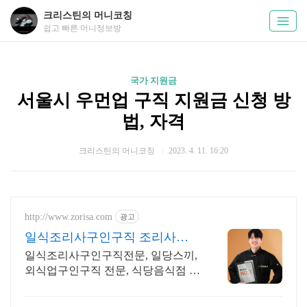
크리스틴의 머니코칭
쉽고 빠른 머니정보방
국가 지원금
서울시 우먼업 구직 지원금 신청 방
법, 자격
크리스틴의 머니코칭
2023. 4. 11. 16:20
http://www.zorisa.com
광고
일식조리사구인구직 조리사닷
컴 일식조리사구인구직
일식조리사구인구직전문, 일당스끼,
외식업구인구직 전문, 식당음식점 인
력채용 전문 합리적인 금액 최대의
광고효과를 지금 만나보세요