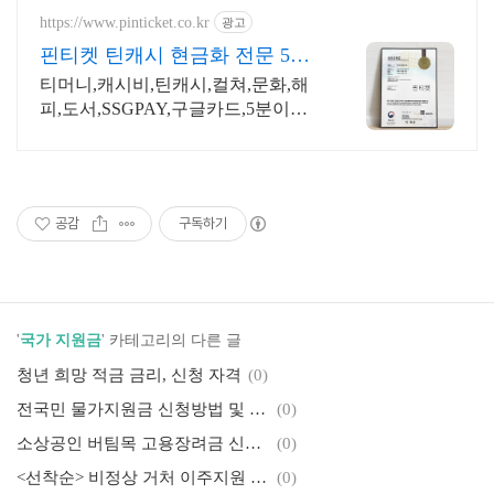
https://www.pinticket.co.kr
광고
핀티켓 틴캐시 현금화 전문 5분
이내 입금, 정식등록업체
티머니,캐시비,틴캐시,컬쳐,문화,해
피,도서,SSGPAY,구글카드,5분이내
즉시입금
공감
구독하기
'
국가 지원금
' 카테고리의 다른 글
청년 희망 적금 금리, 신청 자격
(0)
전국민 물가지원금 신청방법 및 지급일 (최대 40만원)
(0)
소상공인 버팀목 고용장려금 신청방법 서울시 300만원
(0)
<선착순> 비정상 거처 이주지원 버팀목전세자금대출_5천만원 정부지원금 무이자 10년, 신청기준 및 자격
(0)